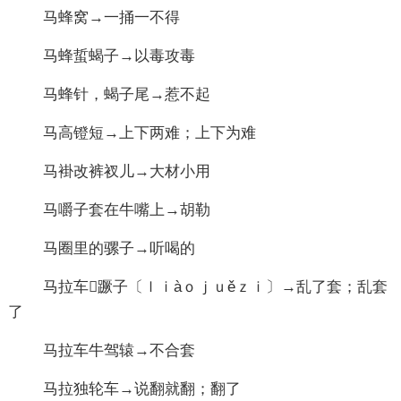
马蜂窝→一捅一不得
马蜂蜇蝎子→以毒攻毒
马蜂针，蝎子尾→惹不起
马高镫短→上下两难；上下为难
马褂改裤衩儿→大材小用
马嚼子套在牛嘴上→胡勒
马圈里的骡子→听喝的
马拉车蹶子〔ｌｉàｏｊｕěｚｉ〕→乱了套；乱套
了
马拉车牛驾辕→不合套
马拉独轮车→说翻就翻；翻了