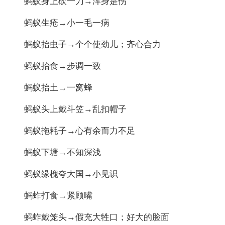
蚂蚁身上砍一刀→浑身是伤
蚂蚁生疮→小一毛一病
蚂蚁抬虫子→个个使劲儿；齐心合力
蚂蚁抬食→步调一致
蚂蚁抬土→一窝蜂
蚂蚁头上戴斗笠→乱扣帽子
蚂蚁拖耗子→心有余而力不足
蚂蚁下塘→不知深浅
蚂蚁缘槐夸大国→小见识
蚂蚱打食→紧顾嘴
蚂蚱戴笼头→假充大牲口；好大的脸面