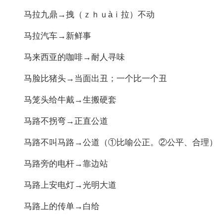
马拉九鼎→拽（ｚｈｕàｉ拉）不动
马拉汽车→新鲜事
马来西亚的咖啡→耐人寻味
马脸比猪头→当面出丑；一个比一个丑
马笼头给牛戴→生搬硬套
马路不拐弯→正直公道
马路不叫马路→公道（①比喻公正。②公平、合理）
马路旁的电杆→靠边站
马路上安电灯→光明大道
马路上的传单→白给