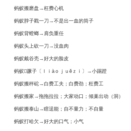
蚂蚁搬磨盘→枉费心机
蚂蚁脖子戳一刀→不是出一血的筒子
蚂蚁背螳螂→肩负重任
蚂蚁头上砍一刀→没血肉
蚂蚁戴谷壳→好大的脸皮
蚂蚁蹶子〔ｌｉàｏｊｕěｚｉ〕→小踢蹬
蚂蚁搬秤砣→白费工夫；白费劲；枉费工
蚂蚁搬家→拖拖拉拉；大家动口；倾巢出动（洞）
蚂蚁搬泰山→瞎逞能；自不量力；不自量
蚂蚁打哈欠→好大的口气；小气