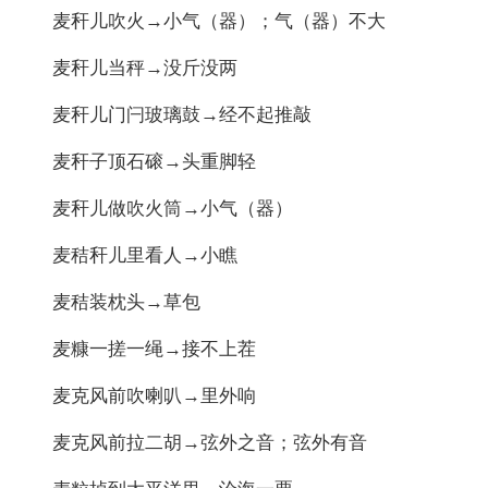
麦秆儿吹火→小气（器）；气（器）不大
麦秆儿当秤→没斤没两
麦秆儿门闩玻璃鼓→经不起推敲
麦秆子顶石磙→头重脚轻
麦秆儿做吹火筒→小气（器）
麦秸秆儿里看人→小瞧
麦秸装枕头→草包
麦糠一搓一绳→接不上茬
麦克风前吹喇叭→里外响
麦克风前拉二胡→弦外之音；弦外有音