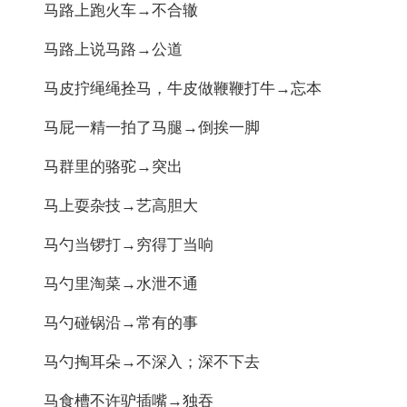
马路上跑火车→不合辙
马路上说马路→公道
马皮拧绳绳拴马，牛皮做鞭鞭打牛→忘本
马屁一精一拍了马腿→倒挨一脚
马群里的骆驼→突出
马上耍杂技→艺高胆大
马勺当锣打→穷得丁当响
马勺里淘菜→水泄不通
马勺碰锅沿→常有的事
马勺掏耳朵→不深入；深不下去
马食槽不许驴插嘴→独吞