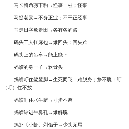
马长犄角骡下驹→怪事一桩；怪事
马捉老鼠→不务正业；不干正经事
马走日字象走田→各有各的路
码头工人扛麻包→难回头；回头难
码头上的吊车→能上能下
蚂蟥的身一子→软骨头
蚂蟥叮住鹭鸶脚→生死同飞；难脱身；挣不脱；盯
（叮）住不放
蚂蟥叮住水牛腿→寸步不离
蚂蟥钻进牛鼻孔→难解脱
蚂虾〔小虾〕剁馅子→少头无尾