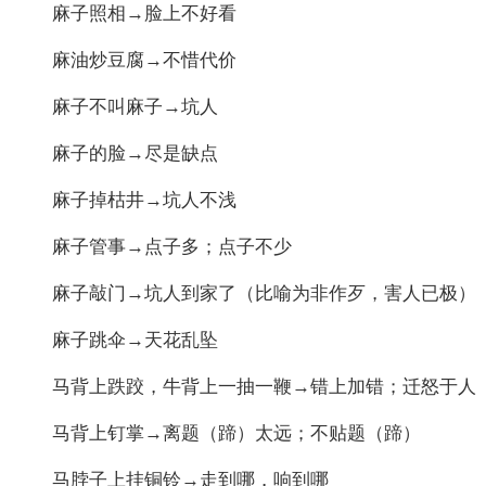
麻子照相→脸上不好看
麻油炒豆腐→不惜代价
麻子不叫麻子→坑人
麻子的脸→尽是缺点
麻子掉枯井→坑人不浅
麻子管事→点子多；点子不少
麻子敲门→坑人到家了（比喻为非作歹，害人已极）
麻子跳伞→天花乱坠
马背上跌跤，牛背上一抽一鞭→错上加错；迁怒于人
马背上钉掌→离题（蹄）太远；不贴题（蹄）
马脖子上挂铜铃→走到哪，响到哪