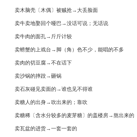
卖木脑壳〔木偶〕被贼抢→大丢脸面
卖牛卖地娶回个哑巴→没话可说；无话说
卖牛肉的面孔→斤斤计较
卖螃蟹的上戏台→脚（角）色不少，能唱的不多
卖肉的切豆腐→不在话下
卖沙锅的摔跤→砸锅
卖石灰碰见卖面的→谁也见不得谁
卖糖人的出身→吹出来的；靠吹
卖糖稀〔含水分较多的麦芽糖〕的盖楼房→熬出来的
卖瓦盆的进货→一套一套的