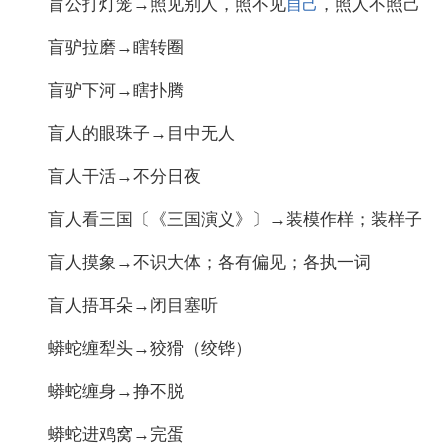
盲公打灯笼→照见别人，照不见
，照人不照己
自己
盲驴拉磨→瞎转圈
盲驴下河→瞎扑腾
盲人的眼珠子→目中无人
盲人干活→不分日夜
盲人看三国〔《三国演义》〕→装模作样；装样子
盲人摸象→不识大体；各有偏见；各执一词
盲人捂耳朵→闭目塞听
蟒蛇缠犁头→狡猾（绞铧）
蟒蛇缠身→挣不脱
蟒蛇进鸡窝→完蛋