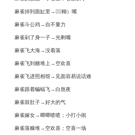
麻雀掉到面缸里→（糊）嘴
麻雀斗公鸡→自不量力
麻雀剁了身一子→光剩嘴
麻雀飞大海→没着落
麻雀飞到糖堆上→空欢喜
麻雀飞进照相馆→见面容易说话难
麻雀跟着蝙蝠飞→白熬夜
麻雀鼓肚子→好大的气
麻雀嫁女→唧唧喳喳；小打小闹
麻雀落糠堆→空欢喜；空喜一场