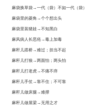
麻袋换草袋→一代（袋）不如一代（袋）
麻袋里的菱角→个个想出头
麻袋里装猪娃→不知黑白
麻风病人长恶疮→毒上加毒
麻秆儿搭桥→难过；担当不起
麻秆儿打狼→两面怕；两头怕
麻秆儿打老虎→不痛不痒
麻秆儿手仗→靠不住；不可靠
麻秆儿做床腿→难撑
麻秆儿做屋梁→无用之才