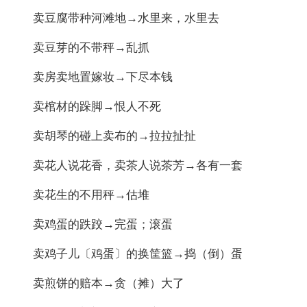
卖豆腐带种河滩地→水里来，水里去
卖豆芽的不带秤→乱抓
卖房卖地置嫁妆→下尽本钱
卖棺材的跺脚→恨人不死
卖胡琴的碰上卖布的→拉拉扯扯
卖花人说花香，卖茶人说茶芳→各有一套
卖花生的不用秤→估堆
卖鸡蛋的跌跤→完蛋；滚蛋
卖鸡子儿〔鸡蛋〕的换筐篮→捣（倒）蛋
卖煎饼的赔本→贪（摊）大了