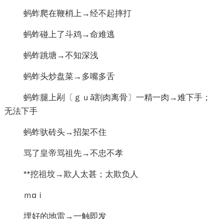
蚂蚱爬在鞭梢上→经不起摔打
蚂蚱碰上了斗鸡→命难逃
蚂蚱跳塘→不知深浅
蚂蚱头炒盘菜→多嘴多舌
蚂蚱腿上剐〔ｇｕǎ割肉离骨〕一精一肉→难下手；
无法下手
蚂蚱驮砖头→招架不住
骂了皇帝骂祖先→不忠不孝
**挖祖坟→欺人太甚；太欺负人
ｍɑｉ
埋好的地雷→一触即发