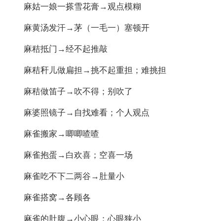
麻姑一娘一搽雪花膏→观点模糊
麻黄汤发汗→茅（一毛一）塞顿开
麻秸抵门→经不起推敲
麻秸秆儿做扁担→挑不起重担；难挑担
麻秸做笛子→吹不得；别吹了
麻婆照镜子→自找难看；个人观点
麻雀搬家→唧唧喳喳
麻雀抱蛋→白欢喜；空喜一场
麻雀吃不下二两谷→肚量小
麻雀搭窝→各顾各
麻雀的肚腹→小心眼；心眼狭小