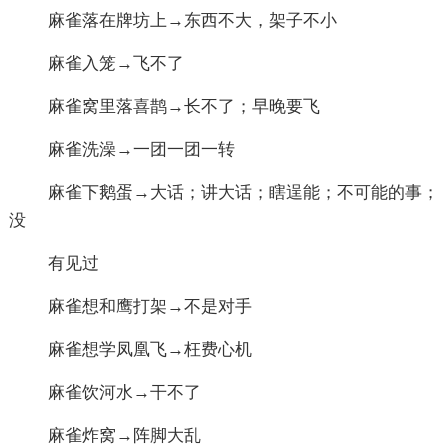
麻雀落在牌坊上→东西不大，架子不小
麻雀入笼→飞不了
麻雀窝里落喜鹊→长不了；早晚要飞
麻雀洗澡→一团一团一转
麻雀下鹅蛋→大话；讲大话；瞎逞能；不可能的事；
没
有见过
麻雀想和鹰打架→不是对手
麻雀想学凤凰飞→枉费心机
麻雀饮河水→干不了
麻雀炸窝→阵脚大乱