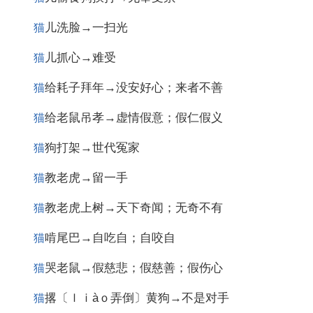
儿洗脸→一扫光
猫
儿抓心→难受
猫
给耗子拜年→没安好心；来者不善
猫
给老鼠吊孝→虚情假意；假仁假义
猫
狗打架→世代冤家
猫
教老虎→留一手
猫
教老虎上树→天下奇闻；无奇不有
猫
啃尾巴→自吃自；自咬自
猫
哭老鼠→假慈悲；假慈善；假伤心
猫
撂〔ｌｉàｏ弄倒〕黄狗→不是对手
猫