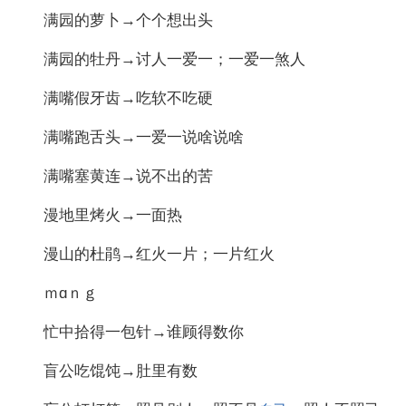
满园的萝卜→个个想出头
满园的牡丹→讨人一爱一；一爱一煞人
满嘴假牙齿→吃软不吃硬
满嘴跑舌头→一爱一说啥说啥
满嘴塞黄连→说不出的苦
漫地里烤火→一面热
漫山的杜鹃→红火一片；一片红火
ｍɑｎｇ
忙中拾得一包针→谁顾得数你
盲公吃馄饨→肚里有数