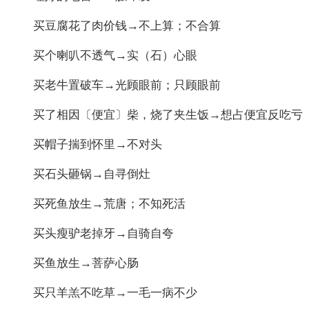
买豆腐花了肉价钱→不上算；不合算
买个喇叭不透气→实（石）心眼
买老牛置破车→光顾眼前；只顾眼前
买了相因〔便宜〕柴，烧了夹生饭→想占便宜反吃亏
买帽子揣到怀里→不对头
买石头砸锅→自寻倒灶
买死鱼放生→荒唐；不知死活
买头瘦驴老掉牙→自骑自夸
买鱼放生→菩萨心肠
买只羊羔不吃草→一毛一病不少