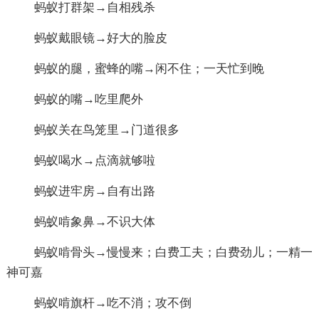
蚂蚁打群架→自相残杀
蚂蚁戴眼镜→好大的脸皮
蚂蚁的腿，蜜蜂的嘴→闲不住；一天忙到晚
蚂蚁的嘴→吃里爬外
蚂蚁关在鸟笼里→门道很多
蚂蚁喝水→点滴就够啦
蚂蚁进牢房→自有出路
蚂蚁啃象鼻→不识大体
蚂蚁啃骨头→慢慢来；白费工夫；白费劲儿；一精一
神可嘉
蚂蚁啃旗杆→吃不消；攻不倒