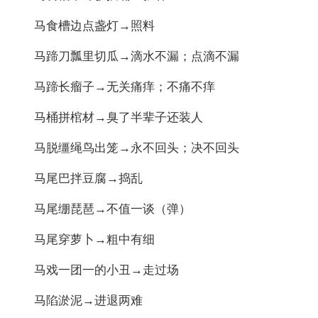
马食槽边点盏灯→照料
马蹄刀瓢里切瓜→滴水不漏；点滴不漏
马蹄长瘤子→无关痛痒；不痛不痒
马桶拼棺材→臭了半辈子还装人
马脱缰绳鸟出笼→永不回头；决不回头
马尾巴拌豆腐→捣乱
马尾绷琵琶→不值一谈（弹）
马尾穿萝卜→粗中有细
马戏一团一的小丑→走过场
马陷淤泥→进退两难