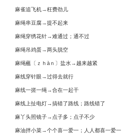
麻雀追飞机→枉费劲儿
麻绳串豆腐→提不起来
麻绳穿绣花针→难通过；通不过
麻绳吊鸡蛋→两头脱空
麻绳蘸〔ｚｈàｎ〕盐水→越来越紧
麻线穿针眼→过得去就行
麻线一搓一绳→合在一起干
麻线上扯电灯→搞错了路线；路线错了
麻丫头照镜子→点子多；点子不少
麻油拌小菜→个个喜一爱一；人人都喜一爱一