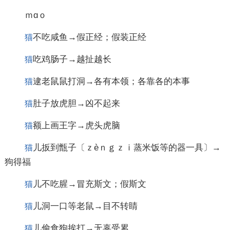
ｍɑｏ
不吃咸鱼→假正经；假装正经
猫
吃鸡肠子→越扯越长
猫
逮老鼠鼠打洞→各有本领；各靠各的本事
猫
肚子放虎胆→凶不起来
猫
额上画王字→虎头虎脑
猫
儿扳到甑子〔ｚèｎｇｚｉ蒸米饭等的器一具〕→
猫
狗得福
儿不吃腥→冒充斯文；假斯文
猫
儿洞一口等老鼠→目不转睛
猫
儿偷食狗挨打→无辜受累
猫