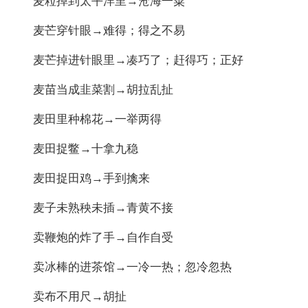
麦粒掉到太平洋里→沧海一粟
麦芒穿针眼→难得；得之不易
麦芒掉进针眼里→凑巧了；赶得巧；正好
麦苗当成韭菜割→胡拉乱扯
麦田里种棉花→一举两得
麦田捉鳖→十拿九稳
麦田捉田鸡→手到擒来
麦子未熟秧未插→青黄不接
卖鞭炮的炸了手→自作自受
卖冰棒的进茶馆→一冷一热；忽冷忽热
卖布不用尺→胡扯