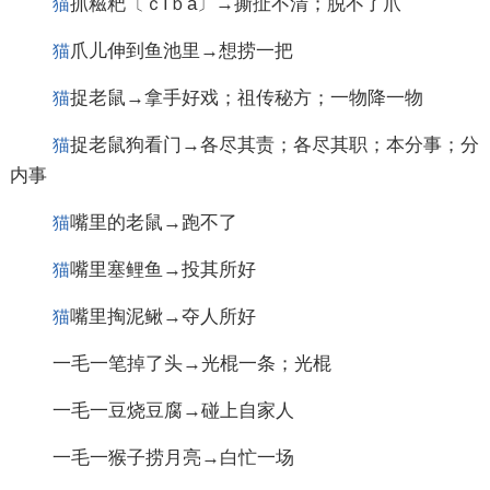
抓糍粑〔ｃíｂā〕→撕扯不清；脱不了爪
猫
爪儿伸到鱼池里→想捞一把
猫
捉老鼠→拿手好戏；祖传秘方；一物降一物
猫
捉老鼠狗看门→各尽其责；各尽其职；本分事；分
猫
内事
嘴里的老鼠→跑不了
猫
嘴里塞鲤鱼→投其所好
猫
嘴里掏泥鳅→夺人所好
猫
一毛一笔掉了头→光棍一条；光棍
一毛一豆烧豆腐→碰上自家人
一毛一猴子捞月亮→白忙一场