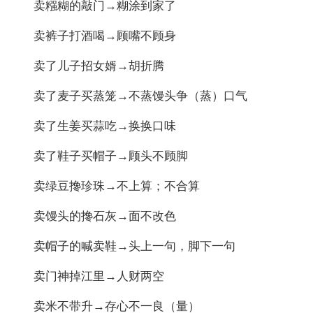
卖糨糊的敲门→糊涂到家了
卖裤子打酒喝→顾嘴不顾身
卖了儿子招女婿→胡折腾
卖了麦子买蒸笼→不蒸馒头争（蒸）口气
卖了生姜买蒜吃→换换口味
卖了鞋子买帽子→顾头不顾脚
卖绿豆搀珍珠→不上算；不合算
卖馒头的搀石灰→面不改色
卖帽子的喊卖鞋→头上一句，脚下一句
卖门神掉江里→人财两空
卖米不带升→存心不一良（量）