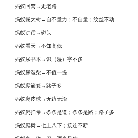
蚂蚁回窝→走老路
蚂蚁撼大树→自不量力；不自量；纹丝不动
蚂蚁讲话→碰头
蚂蚁看天→不知高低
蚂蚁尿书本→识（湿）字不多
蚂蚁尿湿柴→不值一提
蚂蚁爬簸箕→路子多
蚂蚁爬皮球→无边无沿
蚂蚁爬扫帚→条条是道；条条是路；路子多
蚂蚁爬树→七上八下；接连不断