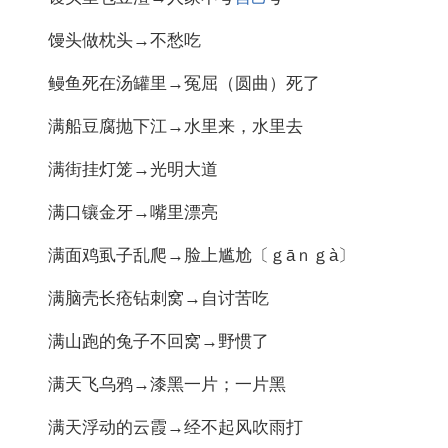
馒头做枕头→不愁吃
鳗鱼死在汤罐里→冤屈（圆曲）死了
满船豆腐抛下江→水里来，水里去
满街挂灯笼→光明大道
满口镶金牙→嘴里漂亮
满面鸡虱子乱爬→脸上尴尬〔ｇāｎｇà〕
满脑壳长疮钻刺窝→自讨苦吃
满山跑的兔子不回窝→野惯了
满天飞乌鸦→漆黑一片；一片黑
满天浮动的云霞→经不起风吹雨打