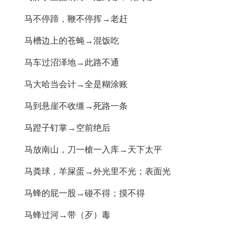
马不停蹄，鞭不停挥→老赶
马槽边上的苍蝇→混饭吃
马车过沼泽地→此路不通
马大哈当会计→全是糊涂账
马到悬崖不收缰→死路一条
马蹬子钉掌→空前绝后
马放南山，刀一槍一入库→天下太平
马粪球，羊屎蛋→外光里不光；表面光
马蜂的屁一股→碰不得；摸不得
马蜂过河→带（歹）毒