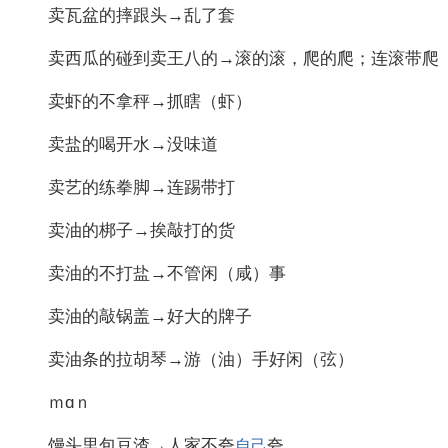
卖瓦盆的摔跟头→乱了套
卖西瓜的碰到卖王八的→滚的滚，爬的爬；连滚带爬
卖虾的不拿秤→抓瞎（虾）
卖盐的喝开水→没味道
卖艺的练拳脚→连踢带打
卖油的梆子→挨敲打的货
卖油的不打盐→不管闲（咸）事
卖油的敲锅盖→好大的牌子
卖油条的拉胡琴→游（油）手好闲（弦）
ｍɑｎ
馒头里包豆渣→人家不夸
夸
自己