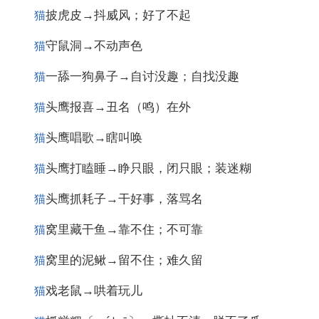
披虎皮→抖威风；好了不起
猫
守鼠洞→不动声色
猫
一舔一狗鼻子→自讨没趣；自找没趣
猫
头鹰报喜→丑名（鸣）在外
猫
头鹰唱歌→瞎叫唤
猫
头鹰打瞌睡→睁只眼，闭只眼；装迷糊
猫
头鹰抓耗子→干好事，落骂名
猫
窝里藏干鱼→靠不住；不可靠
猫
窝里的泥鳅→留不住；难久留
猫
戏老鼠→哄着玩儿
猫