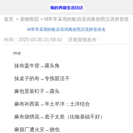
首页
>
宠物医院
>
M常常采用的歇后语词典按照汉语拼音排
名
M常常采用的歇后语词典按照汉语拼音排名
时间：2025-03-30 21:58:41
济南宠物发布：
ｍɑ
抹布盖牛背→露头角
抹桌子的布→专拣脏活干
麻包里装钉子→露头
麻布补西装→半土半洋；土洋结合
麻布袋绣花→底子太差（比喻基础不好）
麻袋厂遭火灾→烧包