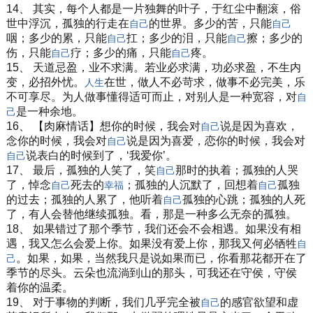
14、 其实，每个人都是一片独舞的叶子，于红尘中翻滚，俗
世中浮沉，孤独的行走在
的世界。多少的苦，只能
自己
自己
咽；多少的累，只能
扛；多少的泪，只能
擦；多少的
自己
自己
伤，只能
疗；多少的痛，只能
疼。
自己
自己
15、 天道忌盈，业不求满。若业必求满，功必求盈，不生内
变，必招外忧。
在世，做人不必苛求，做事不必完美，乐
人生
不可享尽。为人做事懂得适可而止，对别人是一种宽容，对
自
是一种余地。
己
16、 【肉麻情话】想你的时候，我会对
说是因为喜欢，
自己
念你的时候，我会对
说是因为喜爱，恋你的时候，我会对
自己
说表白的时候到了，‘我爱你’。
自己
17、 最后，孤独的人笑了，笑
那时的执着；孤独的人哭
自己
了，悼念
死去的
；孤独的人沉默了，回想着
孤独
自己
幸福
自己
的过去；孤独的人累了，他听着
孤独的心跳；孤独的人死
自己
了，有人会替他继续孤独。看，那是一种多么无奈的孤独。
18、 如果错过了那个季节，我们还会不会相遇。如果没有相
遇，我又怎么会爱上你。如果没有爱上你，那我又何必牺牲
自
。如果，如果，当然我只是说如果而已，你看那花都开在了
己
季节的尽头。云朵也流淌到山的那头，可我还在守侯，守侯
着你的温柔。
19、 对于事物的判断，我们几乎完全被
的感官欲望和虚
自己