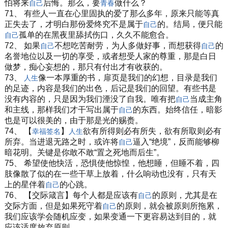
怕将来
后悔。那么，要
做什么？
自己
青春
71、 有些人一直在心里固执的爱了那么多年，原来只能等真
正失去了，才明白那份爱终究不是属于
的。结局，便只能
自己
孤单的在黑夜里舔拭伤口，久久不能愈合。
自己
72、 如果
不想吃苦耐劳，为人多做好事，而想获得
的
自己
自己
名誉地位以及一切的享受，或者想受人家的尊重，那是白日
做梦，痴心妄想的，那只有付出才有收获的。
73、
像一本厚重的书，扉页是我们的幻想，目录是我们
人生
的足迹，内容是我们的出色，后记是我们的回望。有些书是
没有内容的，只是因为我们湮没了自我。唯有把
当成主角
自己
和主线，那样我们才干写出属于
的东西。始终信任，暗影
自己
也是可以很美的，由于那是光的赐赉。
74、 【
】
欲有所得则必有所失，欲有所取则必有
幸福
签名
人生
所弃。当进退无路之时，或许将
逼入“绝境”，反而能够柳
自己
暗花明。关键是你敢不敢“置之死地而后生”。
75、 希望使他快活，恐惧使他惊惶，他想睡，但睡不着，四
肢像散了似的在一些干草上放着，什么响动也没有，只有天
上的星伴着
的心跳。
自己
76、 【交际箴言】每个人都是应该有
的原则，尤其是在
自己
交际方面，但是如果死守着
的原则，就会被原则所拖累，
自己
我们应该学会随机应变，如果变通一下更容易达到目的，就
应该适度放弃原则。