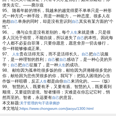
便失去它。——廓尔兹
95、 随着年龄的增长，我越来的越觉得爱不单单只是一种形
式一种方式一种手段，而是一种能力，一种态度。很多人在
抱怨
单身的同时，却是没有意识到
其实有某方面的“个
自己
自己
性”。
96、 。佛与众生是没有差别的，每个
来就是佛，只是很
人生
多人沉沦于俗世，不能自拔，所以迷失了
的本性。因此每
自己
个人都不必妄自菲薄，只要你愿意，愿意舍弃一切去修行，
你一样能够修成正果。
97、
贵在活得充实，而不是活得长久。
把
说服
人生
自己
自己
了，是一种理智的胜利；
被
感动了，是一种心灵的升
自己
自己
华；
把
征服了，是一种
的成功。
自己
自己
人生
98、 献给因为孤单吃很多饭的你，献给因为厌倦睡很多觉的
你，献给因为悲伤哭很多的你，我写下：把陷入困境的心当
作饭一样咀嚼，反正
都是由你
来消化的。——《饭》
人生
自己
99、 智慧的人，既要有矛，又要有盾。智慧的人，既要看到
顺境，又要提防逆境。智者懂得：灾难是在你忘记它时，悄
然而至的。智者，永远要有
的意旨。
自己
本文标题:
关于哲理的句子语录摘抄
本文地址:
https://www.chongwum.com/jiaoyu/1300.html