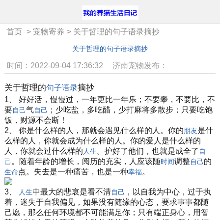
首页
>
宠物寄养
>
关于哲理的句子语录摘抄
关于哲理的句子语录摘抄
时间：2022-09-04 17:36:32
济南宠物发布：
关于哲理的
摘抄
句子
语录
1、 好好活，慢慢过，一年更比一年乐；不要攀，不要比，不
要
气
；少吃盐，多吃醋，少打麻将多散步；只要吃饱
自己
自己
饭，财源不会断！
2、 你是什么样的人，那就会遇见什么样的人。你的
是什
朋友
么样的人，你就会成为什么样的人。你的爱人是什么样的
人，你就会过什么样的
。护好了他们，也就是成全了
人生
自
。随着年龄的增长，阅历的充实，人应该随
调整
的
己
时间
自己
点。失去是一种痛苦，也是一种
。
生命
幸福
3、
中最大的悲哀是看不清
，以自我为中心，过于执
人生
自己
着，迷失于自我偏见，如果没有随缘的心态，要求事事都随
己愿，那么任何环境都不可能满足你；只有端正身心，用智