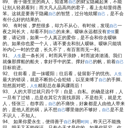
89、 善于做生意的商人，知道将
的财宝隐藏起来，不能
自己
让别人轻易看到；而大凡人品高尚的君子，看上去却显得愚
笨。这就是要善于隐藏
的智慧，过分地炫耀
，是不会
自己
自己
有什么好的结果的。
90、 有时候，梦想很多，却力不从心。有时候，发现
一
自己
夜之间长大，却看不到
的未来。暧昧永远都没有
重
自己
爱情
要，请记得，如果一个人真正的爱你，是不会和你去暧昧
的。如果你也爱一个人，请不要去和别人暧昧。暧昧只能填
补内心一时的空虚，长久不了，有百害而无一利。
91、
是一条长河，时而风平浪静，时而波涛汹涌。我们
人生
就像那撑船的船夫，拿好手中的桨。撑好
的帆，前着
自己
自己
目标前进。
92、 往前看，是一抹暖阳；往后看，徒留影子的忧伤。
人生
最大的错误，就是不断担心会犯错，以至束缚了
的手脚。
自己
坦然面对吧，
精彩总在暴风骤雨后！
人生
93、 人的大罪过就只四个字：自是，自私。的确是这样，人
一旦有了过错，总是在其它方面找原因，不是怨天，就是尤
人，怪张三，怨李四，
的不痛快，好象都是人由他人带来
自己
的，是他人惹的祸，从不想
哪里做的不够好，
是不是
自己
自己
不识人，不知人。
94、 如果你爱永生，便得善于
利用
，昨天已不能挽
自己
时间
回，明天又不能保证，只有今天才是你的，如果你延宕，你