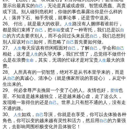
显示出最真实的
，无论是真诚或虚假、智慧或愚蠢、高贵
自己
或下流。别人碰到危机时，你做的事也暴露出你是什么样的
人：落井下石、袖手旁观，就事论事，还是雪中送炭。
26、 付出，就是最大的收获。
路没有人捆绑着谁前行，
人生
都是我们束搏了
，把
变成了一种寄托，我们总是以
自己
幸福
自
的方式去要求别人，而不会回过头来反思
，我们总想到
己
自己
别人应该对
如何，而忽略了
首先要如何做。
自己
自己
27、
每天应该有些闲暇面对
，了解
，学会和
人生
自己
自己
自己
相处，这才是
的头等大事，我们忙惯了，总觉得不做些什
人生
么是在浪费
，其实，无谓的忙碌才是对宝贵
最大的浪
生命
人生
费。
28、 人所具有的一切智慧，绝对不是从书本里学来的，而是
从
的真诚心、清净心（就是佛家所说的菩提心），从定中
自己
生出来的。
29、 何必拿尊严去挽留一个变了心的人。友情也好，
也
爱情
罢。不知道是越来越独立，还是越来越心虚，走了这么久，
发现唯一靠得住的还是
。世界上只有想不通的人，没有走
自己
不通的路。
30、
如戏，
导演，你就是在享受，你可以去体验各种
人生
自己
角色，你可以变的越来越有灵性和活力，然后用
的力量强
自己
大，去影响周围积极变化并且体验它！