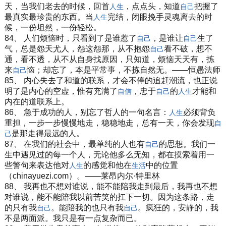
天，当我们老去的时候，回首
，点点头，知道
把握了
人生
自己
最真实最珍贵的东西。当
完结，闭眼挽手灵魂离去的时
人生
候，一份坦然，一份轻松。
84、 人们烦恼时，只看到了是谁惹了
，是谁让
生了
自己
自己
气，总是怨天尤人，怨这怨那，从不抱怨
看不破，想不
自己
通，看不透，从不从自身找原因，只知道，烦恼天天有，拣
来
恼；却忘了，本是平常事，不拣自然无。——恒愚法师
自己
85、 内心失去了和道的联系，才会不停的追赶潮流，也正说
明了是内心的空虚，惟有充满了
，忠于
的
才能和
自信
自己
人生
内在的道联系上。
86、 急于成功的人，别忘了哲人的一句名言：
必须背负
人生
重担，一步一步慢慢地走，稳稳地走，总有一天，你会发现
自
是那走得最远的人。
己
87、 在我们的社会中，最单纯的人也有
的思想。我们一
自己
生中遇见过的每一个人，无论他多么无知，都在摸索着用一
些警句来表达他对
的感觉和他在
中的位置
人生
生活
（chinayuezi.com）。——莱昂内尔·特里林
88、 我再也不想对谁说，能不能陪我走到最后，我再也不想
对谁说，能不能陪我以前苦笑的扛下一切。因为这条路，走
的只有我
。能陪我的也只有我
。疯狂的，安静的，我
自己
自己
不是两面派。我只是有一点复杂而已。