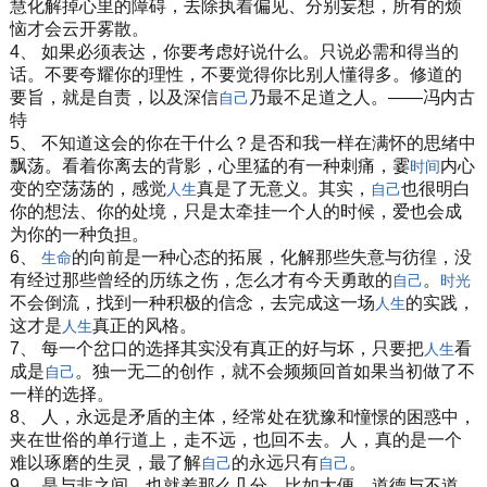
慧化解掉心里的障碍，去除执着偏见、分别妄想，所有的烦
恼才会云开雾散。
4、 如果必须表达，你要考虑好说什么。只说必需和得当的
话。不要夸耀你的理性，不要觉得你比别人懂得多。修道的
要旨，就是自责，以及深信
乃最不足道之人。——冯内古
自己
特
5、 不知道这会的你在干什么？是否和我一样在满怀的思绪中
飘荡。看着你离去的背影，心里猛的有一种刺痛，霎
内心
时间
变的空荡荡的，感觉
真是了无意义。其实，
也很明白
人生
自己
你的想法、你的处境，只是太牵挂一个人的时候，爱也会成
为你的一种负担。
6、
的向前是一种心态的拓展，化解那些失意与彷徨，没
生命
有经过那些曾经的历练之伤，怎么才有今天勇敢的
。
自己
时光
不会倒流，找到一种积极的信念，去完成这一场
的实践，
人生
这才是
真正的风格。
人生
7、 每一个岔口的选择其实没有真正的好与坏，只要把
看
人生
成是
。独一无二的创作，就不会频频回首如果当初做了不
自己
一样的选择。
8、 人，永远是矛盾的主体，经常处在犹豫和憧憬的困惑中，
夹在世俗的单行道上，走不远，也回不去。人，真的是一个
难以琢磨的生灵，最了解
的永远只有
。
自己
自己
9、 是与非之间，也就差那么几分。比如大便，道德与不道