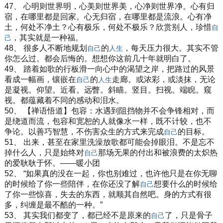
47、 心明则世界明，心美则世界美，心净则世界净。心有归
宿，在哪里都是回家。心无归宿，在哪里都是流浪。心有净
土，何处不净土？心有极乐，何处不极乐？欣赏别人，珍惜
自
，其实就是一种福。
己
48、 很多人不断地规划
的
，每天压力很大。其实不管
自己
人生
你怎么过。都会后悔的。想想你这前几十年就明白了。
49、 踏着如歌的行板滑一向心中的渴望之岸，把路过的风景
看成一幅画，镶嵌在
的
走廊。或浓彩，或淡抹，无论
自己
人生
是凝视。仰望。近看。远瞥。斜瞄。竖目。扫视。端睨。窥
视。都蕴藏着不同的感动和泪水。
50、 【禅语悟道】包容：水遇到阻挡物并不会争锋相对，而
是绕道而流，包容和宽恕的人就像水一样，既不计较，也不
争论。以善巧智慧，不伤害众生的方式来完成
的目标。
自己
51、 出来，甚至在家里洗澡放歌都可能会掉眼泪。不是忘不
掉什么人，只是始终对
那场无果的付出和被浪费的太炽热
自己
的爱耿耿于怀。——暖小团
52、 “如果真的没在一起，你也别难过，也许他只是在你无聊
的时候给了你一些陪伴，在你还没了解
想要什么的时候给
自己
了你一些惊喜，失去的东西，就顺其自然吧。身的方式有很
多，纠缠是最不酷的一种。”
53、 其实我们都变了，都已经不是原来的
了，只是骨子
自己