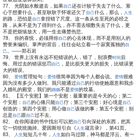
77、 光阴如水般逝去，如果
还在计较于失去了什么、萦
自己
心于想要什么，甚至耿耿于怀谁还欠了
什么，那么，
自己
人生
的路，恐怕是
拿捏错了尺度。这一条从生至死的必经之
自己
路，从来不是为了得到什么，亦不需去细数失去了什么，更
不是把烦恼放大，用一生去痛楚伤悲。
78、 你的喜悦，必须用你
的心去体现，而不是用别人的
自己
赞誉来编织。掌声的背后，往往会站立着一个寂寞孤独的
自
。——郑石岩
己
79、 世界上没有永远不犯错误的人，错了，别浪费
后
时间
悔。用过去的错误惩罚
，是比损失更大的损失，比错误更
自己
大的错误。
80、
哲理短句：
很简单因为每个人都会说。
很难
爱情
爱情
爱情
因为没有多少人做到。我只能通过
的行动使她愿意和我步
自己
入婚礼的殿堂，我们的
不是
的坟墓。
婚姻
爱情
81、 【五个安慰】第一个安慰：最重要的是今天的心；第二
个安慰：
的心痛只能
疗；第三个安慰：好心境是
自己
自己
自己
创造的；第四个安慰：用心做
该做的事；第五个安慰：别
自己
总是
跟
过不去。
自己
自己
82、 在你阅读的书中找出可以把
引向深处的东西，把其
自己
它一切统统抛掉。爱因斯坦引自《
箴言录》，第41页。
人生
83、
短短几十年，
如白马过隙，神马都是浮云。有一
人生
人生