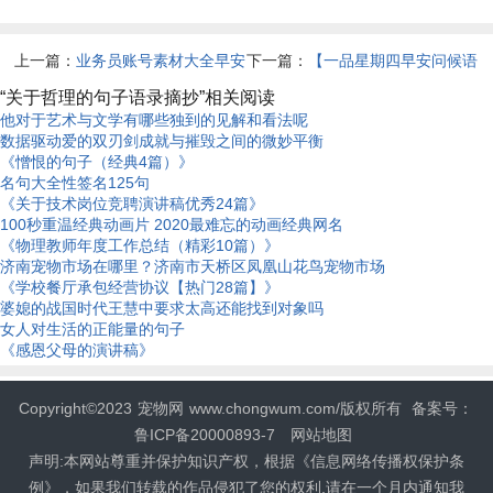
一句话大全
上一篇：
业务员账号素材大全早安
下一篇：
【一品星期四早安问候语
短句】
“关于哲理的句子语录摘抄”相关阅读
他对于艺术与文学有哪些独到的见解和看法呢
数据驱动爱的双刃剑成就与摧毁之间的微妙平衡
《憎恨的句子（经典4篇）》
名句大全性签名125句
《关于技术岗位竞聘演讲稿优秀24篇》
100秒重温经典动画片 2020最难忘的动画经典网名
《物理教师年度工作总结（精彩10篇）》
济南宠物市场在哪里？济南市天桥区凤凰山花鸟宠物市场
《学校餐厅承包经营协议【热门28篇】》
婆媳的战国时代王慧中要求太高还能找到对象吗
女人对生活的正能量的句子
《感恩父母的演讲稿》
Copyright©2023
宠物网
www.chongwum.com/版权所有
备案号：
鲁ICP备20000893-7
网站地图
声明:本网站尊重并保护知识产权，根据《信息网络传播权保护条
例》，如果我们转载的作品侵犯了您的权利,请在一个月内通知我