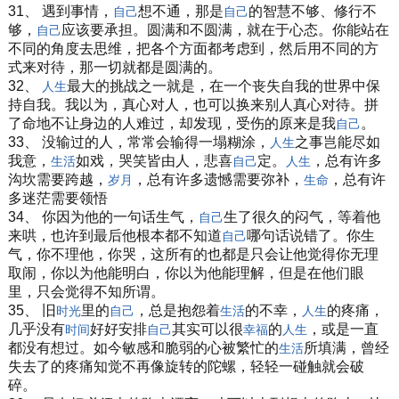
31、 遇到事情，
想不通，那是
的智慧不够、修行不
自己
自己
够，
应该要承担。圆满和不圆满，就在于心态。你能站在
自己
不同的角度去思维，把各个方面都考虑到，然后用不同的方
式来对待，那一切就都是圆满的。
32、
最大的挑战之一就是，在一个丧失自我的世界中保
人生
持自我。我以为，真心对人，也可以换来别人真心对待。拼
了命地不让身边的人难过，却发现，受伤的原来是我
。
自己
33、 没输过的人，常常会输得一塌糊涂，
之事岂能尽如
人生
我意，
如戏，哭笑皆由人，悲喜
定。
，总有许多
生活
自己
人生
沟坎需要跨越，
，总有许多遗憾需要弥补，
，总有许
岁月
生命
多迷茫需要领悟
34、 你因为他的一句话生气，
生了很久的闷气，等着他
自己
来哄，也许到最后他根本都不知道
哪句话说错了。你生
自己
气，你不理他，你哭，这所有的也都是只会让他觉得你无理
取闹，你以为他能明白，你以为他能理解，但是在他们眼
里，只会觉得不知所谓。
35、 旧
里的
，总是抱怨着
的不幸，
的疼痛，
时光
自己
生活
人生
几乎没有
好好安排
其实可以很
的
，或是一直
时间
自己
幸福
人生
都没有想过。如今敏感和脆弱的心被繁忙的
所填满，曾经
生活
失去了的疼痛知觉不再像旋转的陀螺，轻轻一碰触就会破
碎。