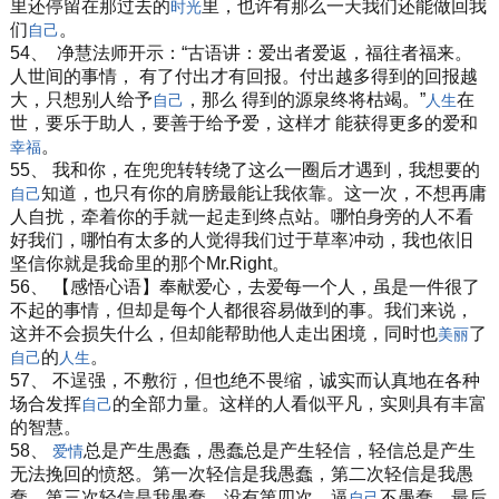
里还停留在那过去的
里，也许有那么一天我们还能做回我
时光
们
。
自己
54、 净慧法师开示：“古语讲：爱出者爱返，福往者福来。
人世间的事情， 有了付出才有回报。付出越多得到的回报越
大，只想别人给予
，那么 得到的源泉终将枯竭。”
在
自己
人生
世，要乐于助人，要善于给予爱，这样才 能获得更多的爱和
。
幸福
55、 我和你，在兜兜转转绕了这么一圈后才遇到，我想要的
知道，也只有你的肩膀最能让我依靠。这一次，不想再庸
自己
人自扰，牵着你的手就一起走到终点站。哪怕身旁的人不看
好我们，哪怕有太多的人觉得我们过于草率冲动，我也依旧
坚信你就是我命里的那个Mr.Right。
56、 【感悟心语】奉献爱心，去爱每一个人，虽是一件很了
不起的事情，但却是每个人都很容易做到的事。我们来说，
这并不会损失什么，但却能帮助他人走出困境，同时也
了
美丽
的
。
自己
人生
57、 不逞强，不敷衍，但也绝不畏缩，诚实而认真地在各种
场合发挥
的全部力量。这样的人看似平凡，实则具有丰富
自己
的智慧。
58、
总是产生愚蠢，愚蠢总是产生轻信，轻信总是产生
爱情
无法挽回的愤怒。第一次轻信是我愚蠢，第二次轻信是我愚
蠢，第三次轻信是我愚蠢，没有第四次。逼
不愚蠢，最后
自己