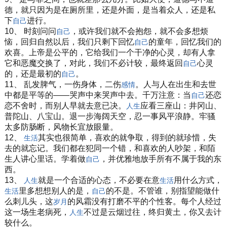
德，就只因为是在厕所里，还是外面，是当着众人，还是私
下
进行。
自己
10、 时刻问问
，或许我们就不会抱怨，就不会多想烦
自己
恼，回归自然以后，我们只剩下回忆
的童年，回忆我们的
自己
欢喜。上帝是公平的，它给我们一个干净的心灵，却有人拿
它和恶魔交换了，对此，我们不必计较，最终返回
心灵
自己
的，还是最初的
。
自己
11、 乱发脾气，一伤身体，二伤
。人与人在出生和去世
感情
中都是平等的——哭声中来哭声中去。千万注意：当
还恋
自己
恋不舍时，而别人早就去意已决。
应看三座山：井冈山、
人生
普陀山、八宝山。退一步海阔天空，忍一事风平浪静。牢骚
太多防肠断，风物长宜放眼量。
12、
其实也很简单，喜欢的就争取，得到的就珍惜，失
生活
去的就忘记。我们都在犯同一个错，和喜欢的人吵架，和陌
生人讲心里话。学着做
，并优雅地放手所有不属于我的东
自己
西。
13、
就是一个合适的心态，不必要在意
用什么方式，
人生
生活
里多想想别人的是，
的不是。不管谁，别指望能做什
生活
自己
么刺儿头，这
的风霜没有打磨不平的个性客。每个人经过
岁月
这一场生老病死，
不过是云烟过往，终归黄土，你又去计
人生
较什么。