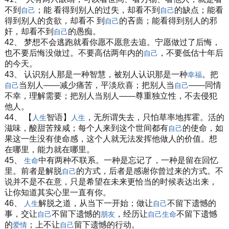
不到
；能 看得到别人的过失，却看不到
的缺点；能看
自己
自己
得到别人的贪欲，却看不 到
的吝啬；能看得到别人的邪
自己
奸，却看不到
的愚痴。
自己
42、 梦想不会逃跑就看你愿不愿意去追。宁愿做过了后悔，
也不要后悔没做过。不要高估两年内的
，不要低估十年后
自己
的今天。
43、 认识别人那是一种智慧，被别人认识那是一种
。把
幸福
当别人——减少痛苦，平淡欣喜；把别人当
——同情
自己
自己
不幸，理解需要；把别人当别人——尊重独立性，不去侵犯
他人。
44、 【
智语】
，无所谓失去，只怕草率地挥霍。活的
人生
人生
滋味，酸甜苦辣咸；每个人来到这个世间都有
的使命，如
自己
果这一生没有使命感，这个人就无法发挥他做人的价值。想
在哪里，能力就在哪里。
45、
中有两种不联系。一种是忘记了，一种是留在回忆
生命
里。前者是解脱
的方式，后者是感谢你曾过来的方式。不
自己
说并不是不在意，只是希望在未来更恰当的时候表达出来，
让你知道其实心里一直有你。
46、
解脱之道，从当下一开始；做让
不留下遗憾的
人生
自己
事，交让
不留下遗憾的
，经历让
不留下遗憾
自己
朋友
自己
生命
的
；上不让
留下遗憾的行动。
爱情
自己