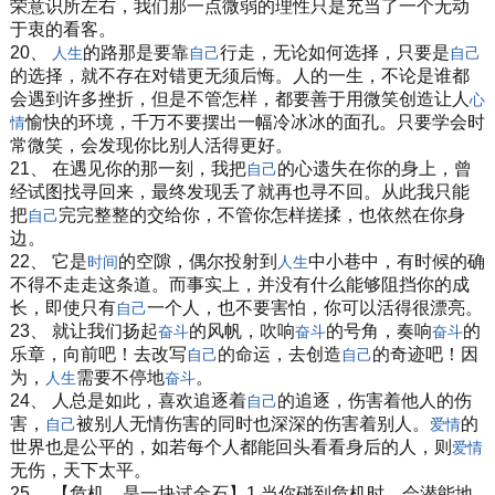
荣意识所左右，我们那一点微弱的理性只是充当了一个无动
于衷的看客。
20、
的路那是要靠
行走，无论如何选择，只要是
人生
自己
自己
的选择，就不存在对错更无须后悔。人的一生，不论是谁都
会遇到许多挫折，但是不管怎样，都要善于用微笑创造让人
心
愉快的环境，千万不要摆出一幅冷冰冰的面孔。只要学会时
情
常微笑，会发现你比别人活得更好。
21、 在遇见你的那一刻，我把
的心遗失在你的身上，曾
自己
经试图找寻回来，最终发现丢了就再也寻不回。从此我只能
把
完完整整的交给你，不管你怎样搓揉，也依然在你身
自己
边。
22、 它是
的空隙，偶尔投射到
中小巷中，有时候的确
时间
人生
不得不走走这条道。而事实上，并没有什么能够阻挡你的成
长，即使只有
一个人，也不要害怕，你可以活得很漂亮。
自己
23、 就让我们扬起
的风帆，吹响
的号角，奏响
的
奋斗
奋斗
奋斗
乐章，向前吧！去改写
的命运，去创造
的奇迹吧！因
自己
自己
为，
需要不停地
。
人生
奋斗
24、 人总是如此，喜欢追逐着
的追逐，伤害着他人的伤
自己
害，
被别人无情伤害的同时也深深的伤害着别人。
的
自己
爱情
世界也是公平的，如若每个人都能回头看看身后的人，则
爱情
无伤，天下太平。
25、 【危机，是一块试金石】1.当你碰到危机时，会潜能地