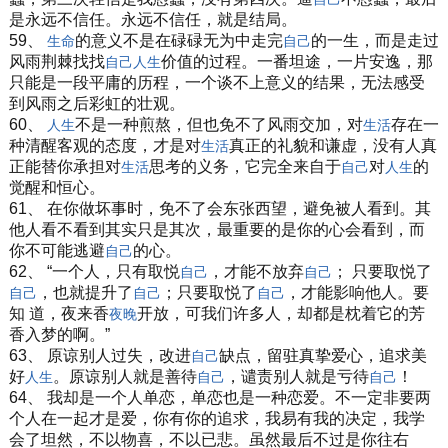
是永远不信任。永远不信任，就是结局。
59、
的意义不是在碌碌无为中走完
的一生，而是走过
生命
自己
风雨荆棘找找
价值的过程。一番坦途，一片安逸，那
自己
人生
只能是一段平庸的历程，一个谈不上意义的结果，无法感受
到风雨之后彩虹的壮观。
60、
不是一种煎熬，但也免不了风雨交加，对
存在一
人生
生活
种清醒客观的态度，才是对
真正的礼貌和谦虚，没有人真
生活
正能替你承担对
思考的义务，它完全来自于
对
的
生活
自己
人生
觉醒和恒心。
61、 在你做坏事时，免不了会东张西望，避免被人看到。其
他人看不看到其实只是其次，最重要的是你的心会看到，而
你不可能逃避
的心。
自己
62、 “一个人，只有取悦
，才能不放弃
； 只要取悦了
自己
自己
，也就提升了
；只要取悦了
，才能影响他人。要
自己
自己
自己
知 道，夜来香
开放，可我们许多人，却都是枕着它的芳
夜晚
香入梦的啊。”
63、 原谅别人过失，改进
缺点，留驻真挚爱心，追求美
自己
好
。原谅别人就是善待
，谴责别人就是亏待
！
人生
自己
自己
64、 我却是一个人单恋，单恋也是一种恋爱。不一定非要两
个人在一起才是爱，你有你的追求，我易有我的决定，我学
会了坦然，不以物喜，不以已悲。虽然最后不过是你往右