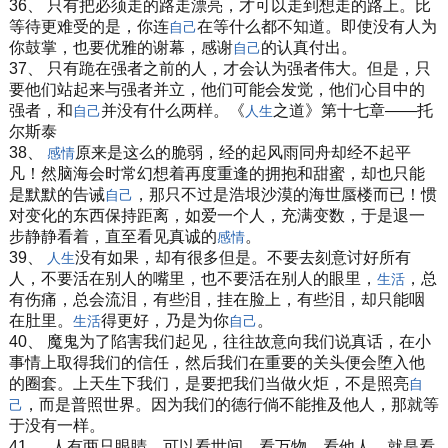
36、 只有把必须走的路走漂亮，才可以走到想走的路上。比
等待更难受的是，你连
在等什么都不知道。即使没有人为
自己
你鼓掌，也要优雅的谢幕，感谢
的认真付出。
自己
37、 只有跪在强者之前的人，才会认为强者伟大。但是，只
要他们站起来与强者并立，他们可能会发觉，他们心目中的
强者，和
并没有什么两样。《
之道》第十七章——托
自己
人生
尔斯泰
38、
原来是这么的脆弱，经的起风雨同舟却经不起平
感情
凡！然脑海会时常幻想着再度重逢的拥抱和甜蜜，却也只能
是默默的告诫
，那只不过是浩垠沙漠的海世蜃楼而已！惯
自己
对变化的东西保持距离，如爱一个人，充满变数，于是退一
步静静看着，直至看见真诚的
。
感情
39、
没有如果，却有很多但是。不要去刻意讨好所有
人生
人，不要活在别人的嘴里，也不要活在别人的眼里，
，总
生活
有伤痛，总会流泪，有些泪，挂在脸上，有些泪，却只能咽
在肚里。
得更好，乃是为你
。
生活
自己
40、 魔鬼为了陷害我们起见，往往故意向我们说真话，在小
事情上取得我们的信任，然后我们在重要的关头便会堕入他
的圈套。上天生下我们，是要把我们当做火炬，不是照亮
自
，而是普照世界。因为我们的德行倘不能推及他人，那就等
己
于没有一样。
41、 人有两只眼睛，可以看世间、看万物、看他人，就是看