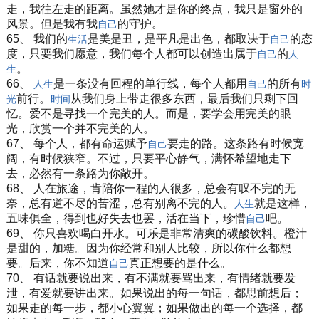
走，我往左走的距离。虽然她才是你的终点，我只是窗外的
风景。但是我有我
的守护。
自己
65、 我们的
是美是丑，是平凡是出色，都取决于
的态
生活
自己
度，只要我们愿意，我们每个人都可以创造出属于
的
自己
人
。
生
66、
是一条没有回程的单行线，每个人都用
的所有
人生
自己
时
前行。
从我们身上带走很多东西，最后我们只剩下回
光
时间
忆。爱不是寻找一个完美的人。而是，要学会用完美的眼
光，欣赏一个并不完美的人。
67、 每个人，都有命运赋予
要走的路。这条路有时候宽
自己
阔，有时候狭窄。不过，只要平心静气，满怀希望地走下
去，必然有一条路为你敞开。
68、 人在旅途，肯陪你一程的人很多，总会有叹不完的无
奈，总有道不尽的苦涩，总有别离不完的人。
就是这样，
人生
五味俱全，得到也好失去也罢，活在当下，珍惜
吧。
自己
69、 你只喜欢喝白开水。可乐是非常清爽的碳酸饮料。橙汁
是甜的，加糖。因为你经常和别人比较，所以你什么都想
要。后来，你不知道
真正想要的是什么。
自己
70、 有话就要说出来，有不满就要骂出来，有情绪就要发
泄，有爱就要讲出来。如果说出的每一句话，都思前想后；
如果走的每一步，都小心翼翼；如果做出的每一个选择，都