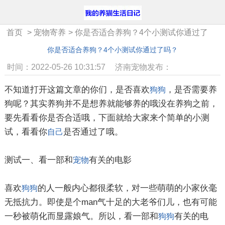
首页
>
宠物寄养
>
你是否适合养狗？4个小测试你通过了
吗？
你是否适合养狗？4个小测试你通过了吗？
时间：2022-05-26 10:31:57
济南宠物发布：
不知道打开这篇文章的你们，是否喜欢
，是否需要养
狗狗
狗呢？其实养狗并不是想养就能够养的哦没在养狗之前，
要先看看你是否合适哦，下面就给大家来个简单的小测
试，看看你
是否通过了哦。
自己
测试一、看一部和
有关的电影
宠物
喜欢
的人一般内心都很柔软，对一些萌萌的小家伙毫
狗狗
无抵抗力。即使是个man气十足的大老爷们儿，也有可能
一秒被萌化而显露娘气。所以，看一部和
有关的电
狗狗