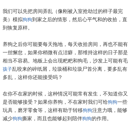
我们可以先把房间弄乱（像刚被入室抢劫过的样子最完
美）模拟
到家之后的情形，然后心平气和的收拾，直
狗狗
到恢复原样。
养狗之后你可能要每天拖地，每天收拾房间，再也不能有
一丝懈怠，如果你稍微有点洁癖，那维持这样的日子那是
相当不容易。地板上会出现粑粑和狗毛，沙发上可能有毛
乱咬来的碎纸屑，垃圾桶和垃圾尸首分离，要多乱有
孩子
多乱，这样你还能接受吗？
在你不在家的时候，这种情况可能常有发生，不知道你又
是否能够接受？如果你养狗，不在家时我们可给
一些
狗狗
玩具，磨牙零食等，这样有助于转移
注意力哦，能够
狗狗
减少
撕家，而且也能够起到陪伴
的作用。
狗狗
狗狗