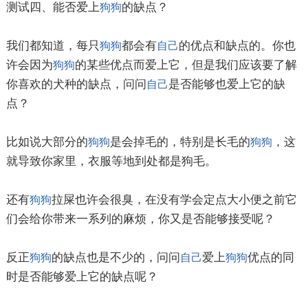
测试四、能否爱上
的缺点？
狗狗
我们都知道，每只
都会有
的优点和缺点的。你也
狗狗
自己
许会因为
的某些优点而爱上它，但是我们应该要了解
狗狗
你喜欢的犬种的缺点，问问
是否能够也爱上它的缺
自己
点？
比如说大部分的
是会掉毛的，特别是长毛的
，这
狗狗
狗狗
就导致你家里，衣服等地到处都是狗毛。
还有
拉屎也许会很臭，在没有学会定点大小便之前它
狗狗
们会给你带来一系列的麻烦，你又是否能够接受呢？
反正
的缺点也是不少的，问问
爱上
优点的同
狗狗
自己
狗狗
时是否能够爱上它的缺点呢？