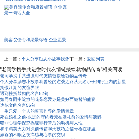
大全
美容院使命和愿景标语 企业愿景
一句话大全
上一篇：
个人分享励志小故事我曾
下一篇：
返回列表
经的逆袭之路从无名小子到行业内
“老同学携手共进微时代友情链接绘就物品传奇”相关阅读
老同学携手共进微时代友情链接绘就物品传奇
的新星
个人分享励志小故事我曾经的逆袭之路从无名小子到行业内的新星
笑傲江湖的友谊界限
遇到挫折鼓励的名言82句
如同春雨中绽放的花朵恋爱亦是美好而短暂的盛宴
达尔文的名言56句
一生只爱一个人的誓言作弊的爱情篇章
死在婚礼之前-永远的守约者死在婚礼前的爱情与遗憾
犯罪心理学探究揭秘罪行背后的动机与人性
和平精英火力对决前传篇聊天技巧之信号枪在哪里
淑蓉的不眠之夜痒感与心事的交织