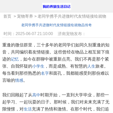
首页
>
宠物寄养
>
老同学携手共进微时代友情链接绘就物
品传奇
老同学携手共进微时代友情链接绘就物品传奇
时间：2025-06-07 21:10:00
济南宠物发布：
重逢的微信群里，三十多年的老同学们如同久别重逢的知
音，共同编织着友情链接。这些曾经在物品上相互留下痕
迹的
，如今在群聊中被重新点亮。我们不再是那个紧
记忆
张、自我怀疑的
，而是成熟、有智慧的
旅者。
小学生
人生
每当看到那些熟悉的
和面孔，我都能感受到那份难以
名字
言喻的
。
情感
我们回顾起了从
时期开始，一直到大学毕业，那些一
高中
起学习、一起玩耍的日子。那时候，我们对未来充满了无
限憧憬，对
充满了热情和激情。在那个时代，我们追
生活