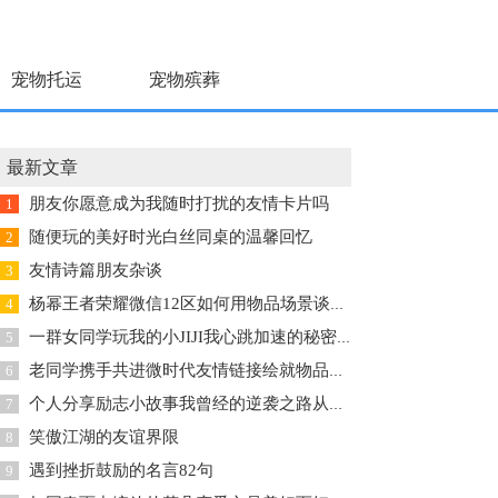
宠物托运
宠物殡葬
最新文章
朋友你愿意成为我随时打扰的友情卡片吗
1
随便玩的美好时光白丝同桌的温馨回忆
2
友情诗篇朋友杂谈
3
杨幂王者荣耀微信12区如何用物品场景谈恋爱让对方喜欢自己
4
一群女同学玩我的小JIJI我心跳加速的秘密生活
5
老同学携手共进微时代友情链接绘就物品传奇
6
个人分享励志小故事我曾经的逆袭之路从无名小子到行业内的新星
7
笑傲江湖的友谊界限
8
遇到挫折鼓励的名言82句
9