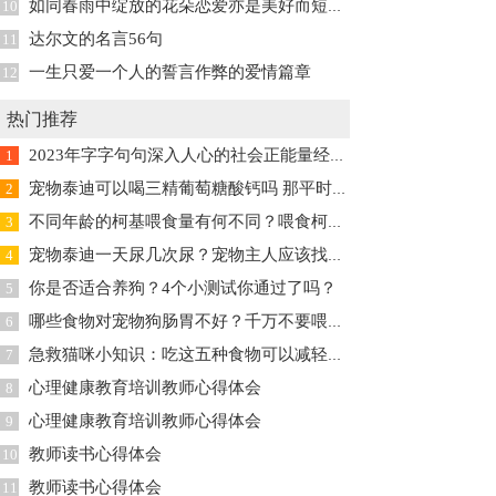
如同春雨中绽放的花朵恋爱亦是美好而短暂的盛宴
10
达尔文的名言56句
11
一生只爱一个人的誓言作弊的爱情篇章
12
热门推荐
2023年字字句句深入人心的社会正能量经典说说
1
宠物泰迪可以喝三精葡萄糖酸钙吗 那平时该怎么给泰迪补钙较好
2
不同年龄的柯基喂食量有何不同？喂食柯基的注意事项
3
宠物泰迪一天尿几次尿？宠物主人应该找出泰迪尿少的原因措施方法
4
你是否适合养狗？4个小测试你通过了吗？
5
哪些食物对宠物狗肠胃不好？千万不要喂这些东西，对狗狗很危险！
6
急救猫咪小知识：吃这五种食物可以减轻猫咪的毛发脱落的问题
7
心理健康教育培训教师心得体会
8
心理健康教育培训教师心得体会
9
教师读书心得体会
10
教师读书心得体会
11