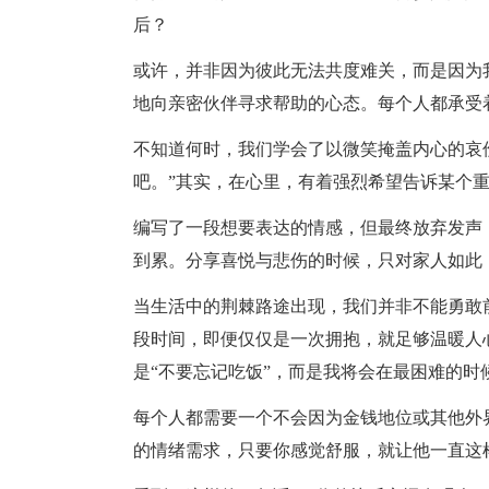
后？
或许，并非因为彼此无法共度难关，而是因为
地向亲密伙伴寻求帮助的心态。每个人都承受
不知道何时，我们学会了以微笑掩盖内心的哀
吧。”其实，在心里，有着强烈希望告诉某个
编写了一段想要表达的
情感
，但最终放弃发声
到累。分享喜悦与悲伤的时候，只对家人如此
当
生活
中的荆棘路途出现，我们并非不能勇敢
段
时间
，即便仅仅是一次拥抱，就足够
温暖
人
是“不要忘记吃饭”，而是我将会在最困难的时
每个人都需要一个不会因为金钱地位或其他外
的情绪需求，只要你感觉舒服，就让他一直这