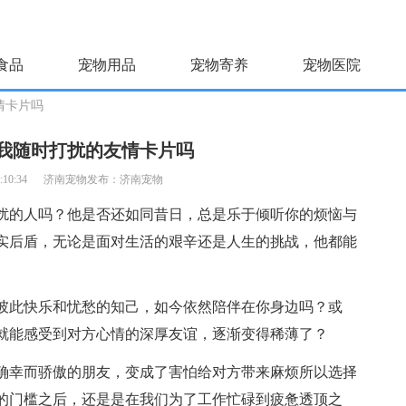
食品
宠物用品
宠物寄养
宠物医院
情卡片吗
我随时打扰的友情卡片吗
:10:34
济南宠物发布：
济南宠物
扰的人吗？他是否还如同昔日，总是乐于倾听你的烦恼与
实后盾，无论是面对
生活
的艰辛还是
人生
的挑战，他都能
彼此快乐和忧愁的知己，如今依然陪伴在你身边吗？或
就能感受到对方
心情
的深厚
友谊
，逐渐变得稀薄了？
确幸而骄傲的
朋友
，变成了害怕给对方带来麻烦所以选择
的门槛之后，还是是在我们为了
工作
忙碌到疲惫透顶之