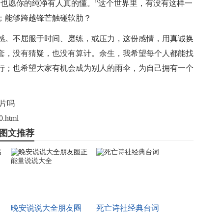
，也愿你的纯净有人真的懂。”这个世界里，有没有这样一
；能够跨越锋芒触碰软肋？
感
。不屈服于
时间
、磨练，或压力，这份
感情
，用真诚换
套，没有猜疑，也没有算计。余生，我希望每个人都能找
行；也希望大家有机会成为别人的雨伞，为
自己
拥有一个
片吗
0.html
图文推荐
晚安说说大全朋友圈
死亡诗社经典台词