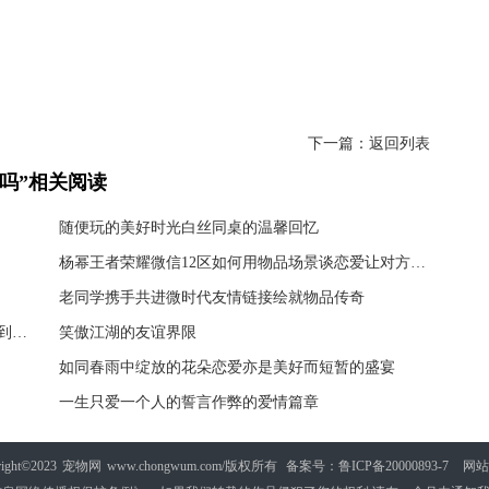
正能量说说大全
下一篇：
返回列表
吗”相关阅读
随便玩的美好时光白丝同桌的温馨回忆
杨幂王者荣耀微信12区如何用物品场景谈恋爱让对方喜欢自己
老同学携手共进微时代友情链接绘就物品传奇
个人分享励志小故事我曾经的逆袭之路从无名小子到行业内的新星
笑傲江湖的友谊界限
如同春雨中绽放的花朵恋爱亦是美好而短暂的盛宴
一生只爱一个人的誓言作弊的爱情篇章
ight©2023
宠物网
www.chongwum.com/版权所有
备案号：鲁ICP备20000893-7
网站