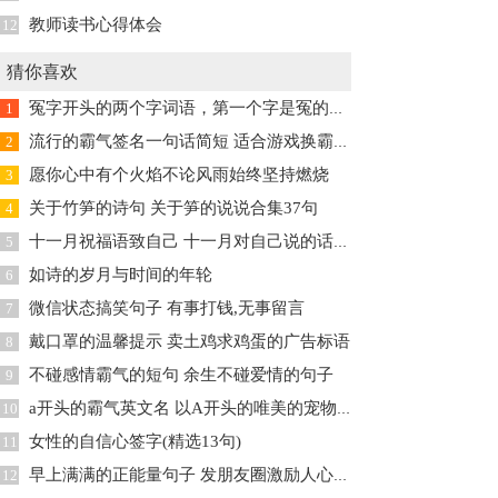
教师读书心得体会
12
猜你喜欢
冤字开头的两个字词语，第一个字是冤的2二字组词大全
1
流行的霸气签名一句话简短 适合游戏换霸气签名推荐34句
2
愿你心中有个火焰不论风雨始终坚持燃烧
3
关于竹笋的诗句 关于笋的说说合集37句
4
十一月祝福语致自己 十一月对自己说的话(精选39句)
5
如诗的岁月与时间的年轮
6
微信状态搞笑句子 有事打钱,无事留言
7
戴口罩的温馨提示 卖土鸡求鸡蛋的广告标语
8
不碰感情霸气的短句 余生不碰爱情的句子
9
a开头的霸气英文名 以A开头的唯美的宠物英文名(共64个)
10
女性的自信心签字(精选13句)
11
早上满满的正能量句子 发朋友圈激励人心的话
12