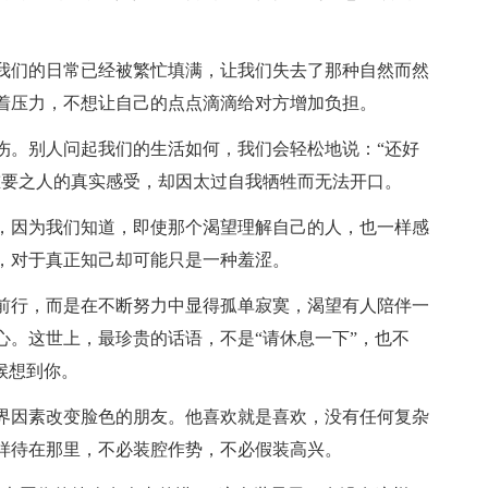
我们的日常已经被繁忙填满，让我们失去了那种自然而然
着压力，不想让
自己
的点点滴滴给对方增加负担。
伤。别人问起我们的
生活
如何，我们会轻松地说：“还好
重要之人的真实感受，却因太过自我牺牲而无法开口。
，因为我们知道，即使那个渴望理解
自己
的人，也一样感
，对于真正知己却可能只是一种羞涩。
前行，而是在不断努力中显得孤单寂寞，渴望有人陪伴一
心。这世上，最珍贵的话语，不是“请休息一下”，也不
候想到你。
界因素改变脸色的
朋友
。他喜欢就是喜欢，没有任何复杂
样待在那里，不必装腔作势，不必假装高兴。