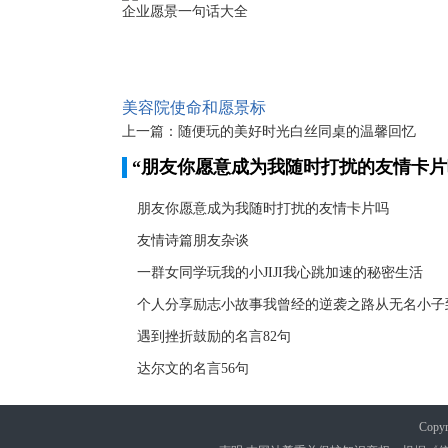
有原因的 原来是这个
名字(精选38个)
缘故
美容院使命和愿景标
上一篇：
随便玩的美好时光白丝同桌的温馨回忆
语 企业愿景一句话大
“朋友你愿意成为我随时打扰的友情卡片
全
朋友你愿意成为我随时打扰的友情卡片吗
友情诗篇朋友杂谈
一群女同学玩我的小JIJI我心跳加速的秘密生活
遇到挫折鼓励的名言82句
达尔文的名言56句
Copyr