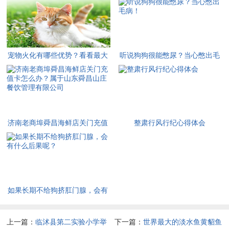
传图文推荐
宠物火化有哪些优势？看看最大
听说狗狗很能憋尿？当心憋出毛
的好处公布一下
病！
济南老商埠舜昌海鲜店关门充值
整肃行风行纪心得体会
卡怎么办？属于山东舜昌山庄餐
饮管理有限公司
如果长期不给狗挤肛门腺，会有
什么后果呢？
上一篇：
临沭县第二实验小学举
下一篇：
世界最大的淡水鱼黄貂鱼