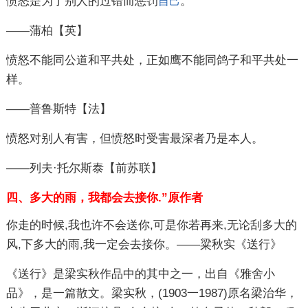
愤怒是为了别人的过错而惩罚
。
自己
——蒲柏【英】
愤怒不能同公道和平共处，正如鹰不能同鸽子和平共处一
样。
——普鲁斯特【法】
愤怒对别人有害，但愤怒时受害最深者乃是本人。
——列夫·托尔斯泰【前苏联】
四、多大的雨，我都会去接你.”原作者
你走的时候,我也许不会送你,可是你若再来,无论刮多大的
风,下多大的雨,我一定会去接你。——粱秋实《送行》
《送行》是梁实秋作品中的其中之一，出自《雅舍小
品》，是一篇散文。梁实秋，(1903一1987)原名梁治华，