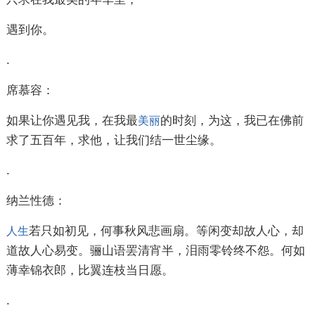
遇到你。
.
席慕容：
如果让你遇见我，在我最
的时刻，为这，我已在佛前
美丽
求了五百年，求他，让我们结一世尘缘。
.
纳兰性德：
若只如初见，何事秋风悲画扇。等闲变却故人心，却
人生
道故人心易变。骊山语罢清宵半，泪雨零铃终不怨。何如
薄幸锦衣郎，比翼连枝当日愿。
.