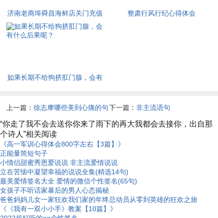
济南老商埠舜昌海鲜店关门充值
整肃行风行纪心得体会
卡怎么办？属于山东舜昌山庄餐
饮管理有限公司
如果长期不给狗挤肛门腺，会有
什么后果呢？
上一篇：
徐志摩哪些美到心痛的句
下一篇：
非主流语句
子
“你走了我不会去送你你来了雨下的再大我都会去接你，出自那
个诗人”相关阅读
《高一军训心得体会800字左右【3篇】》
正能量简短句子
小情侣甜蜜秀恩爱说说 非主流爱情说说
立在苦恼中凝望幸福的说说全集(精选14句)
最美爱情签名大全 爱情的微信个性签名(65句)
女孩子不听话家暴后的男人心态揭秘
爸爸妈妈儿女一家狂欢我们家的年终总动员从零到英雄的狂欢之旅
《《我有一双小小手》教案【10篇】》
2022超好听的qq个性签名