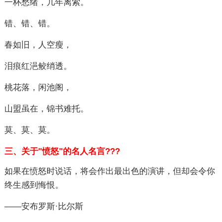
一杯愁绪，几年离索。
错、错、错。
春如旧，人空瘦，
泪痕红浥鲛绡透。
桃花落，闲池阁，
山盟虽在，锦书难托。
莫、莫、莫。
三、关于"愤怒"的名人名言???
如果在愤怒时说话，将会作出最出色的演讲，但却会令你
终生感到悔恨。
——安布罗斯·比尔斯